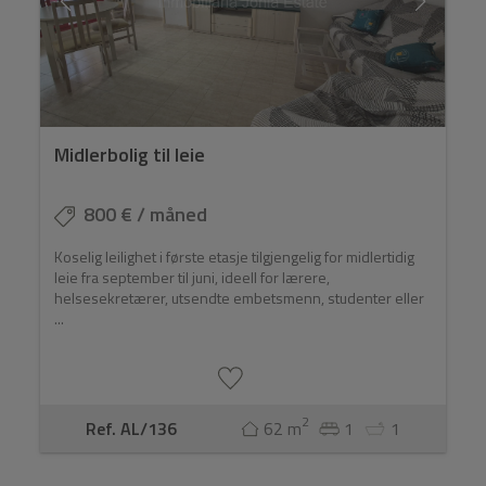
Midlerbolig til leie
800 € / måned
Koselig leilighet i første etasje tilgjengelig for midlertidig
leie fra september til juni, ideell for lærere,
helsesekretærer, utsendte embetsmenn, studenter eller
...
2
Ref. AL/136
62 m
1
1