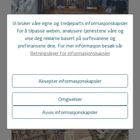
Vi bruker våre egne og tredjeparts informasjonskapsler
for å tilpasse weben, analysere tjenestene våre og
Næringslokaler i Playa Poniente de
vise deg reklame basert på surfevanene og
Benidorm
preferansene dine. For mer informasjon besøk vår
1.500 € / måned
Retningslinjer for informasjonskapsler
Kommersielle lokaler i Playa Poniente de Benidorm. Den
har et omtrentlig areal på 100 m2, 20 m2 loft og 35 m2 av
terrasse. Stedet er nytt, har mye lys og er laget me...
Aksepter informasjonskapsler
Omgivelser
2
Ref. AL/23
120 m
Avvis informasjonskapsler