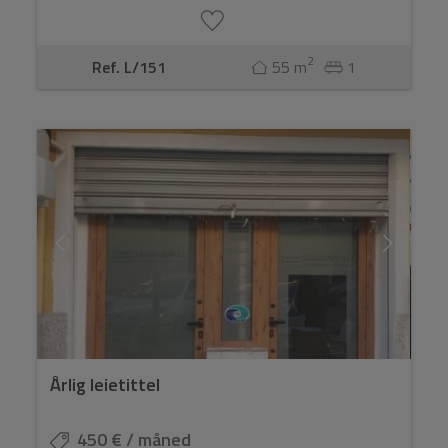
2
Ref. L/151
55 m
1
Årlig leietittel
450 € / måned