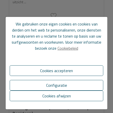
uitzicht ...
We gebruiken onze eigen cookies en cookies van
2
Ref. P/340
179 m
3
2
derden om het web te personaliseren, onze diensten
te analyseren en u reclame te tonen op basis van uw
surfgewoonten en voorkeuren. Voor meer informatie
GLOEDNIEUW
bezoek onze
Cookiebeleid
Cookies accepteren
Configuratie
Cookies afwijzen
Woning met 3 slaapkamers (Ed. Intempo in