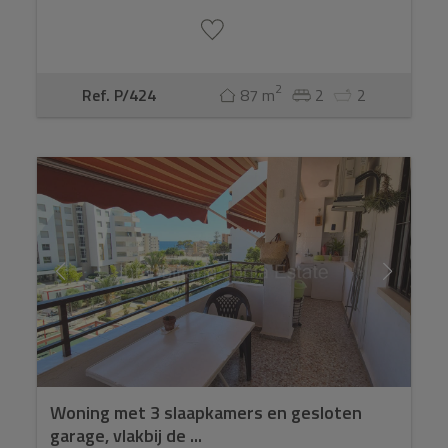
2
Ref. P/424
87 m
2
2
Woning met 3 slaapkamers en gesloten
garage, vlakbij de ...