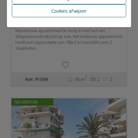
Nieuwbouwwoning in het centrum van La
Vila
Cookies afwijzen
420.000 €
Nieuwbouw appartement te koop in het hart van
Villajoyosa met uitzicht op zee. Het moderne appartement
heeft een oppervlakte van 78m2 en beschikt over 2
slaapkame...
2
Ref. P/399
78 m
2
2
NIEUWBOUW