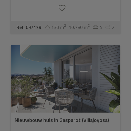
2
2
Ref. CH/179
130 m
10.780 m
4
2
Nieuwbouw huis in Gasparot (Villajoyosa)