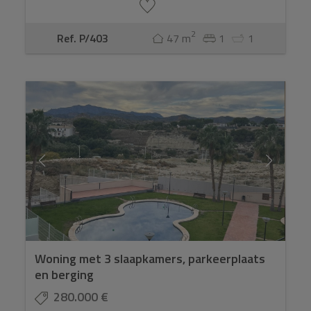
2
Ref. P/403
47 m
1
1
Woning met 3 slaapkamers, parkeerplaats
en berging
280.000 €