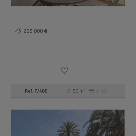
295.000 €
2
Ref. P/488
58 m
1
1