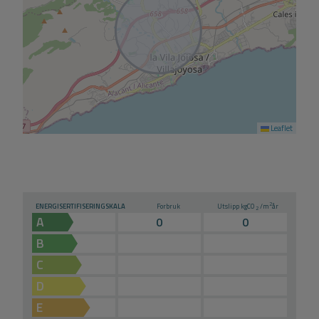
Leaflet
2
ENERGISERTIFISERINGSKALA
Forbruk
Utslipp kg
CO
/m
år
2
A
0
0
B
C
D
E