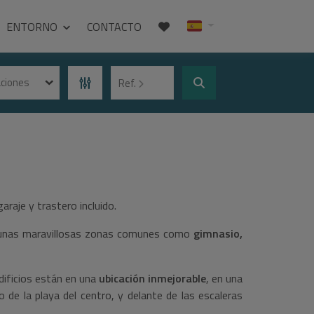
ENTORNO
CONTACTO
aciones
Ref.
araje y trastero incluido.
de unas maravillosas zonas comunes como
gimnasio,
edificios están en una
ubicación inmejorable
, en una
 de la playa del centro, y delante de las escaleras