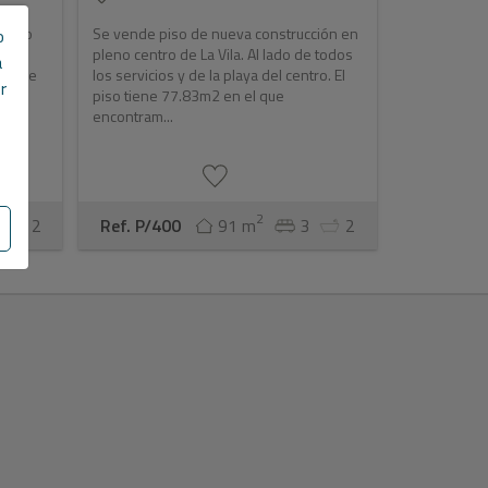
pleno
Se vende piso de nueva construcción en
o
pleno centro de La Vila. Al lado de todos
a
cie de
los servicios y de la playa del centro. El
r
piso tiene 77.83m2 en el que
encontram...
2
2
Ref. P/400
91 m
3
2