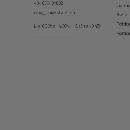
+34 630481802
Contac
info@joniaestate.com
Aviso L
Polític
L-V: 8.30h a 14.00h - 16.15h a 18.45h
Polític