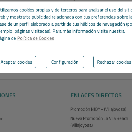
de piso de obra nueva en pleno
Se vende piso de obra nueva en 
tilizamos cookies propias y de terceros para analizar el uso del siti
de Villajoyosa con vistas al mar.
centro de Villajoyosa con vistas al
eb y mostrarte publicidad relacionada con tus preferencias sobre l
 de obra nueva tiene una
mar.El piso cuenta con una superfi
ase de un perfil elaborado a partir de tus hábitos de navegación (po
cie de 40'35 m2 , Dispone de 1
78m2, en la que encontramos 2
jemplo, páginas visitadas). Para más información visite nuestra
ón, 1 ba...
habitaciones, 2 baños...
ágina de
Política de Cookies
2
2
P/403
47 m
1
1
Ref. P/399
78 m
2
Aceptar cookies
Configuración
Rechazar cookies
IONES
ENLACES DIRECTOS
Promoción NJOY - (Villajoyosa)
Nueva Promoción La Vila Beach
ar
(Villajoyosa)