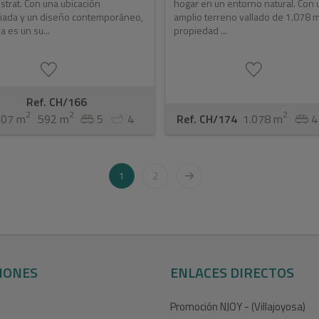
strat. Con una ubicación
hogar en un entorno natural. Con 
giada y un diseño contemporáneo,
amplio terreno vallado de 1.078 m
la es un su...
propiedad ...
Ref. CH/166
2
2
2
207 m
592 m
5
4
Ref. CH/174
1.078 m
4
1
2
IONES
ENLACES DIRECTOS
Promoción NJOY - (Villajoyosa)