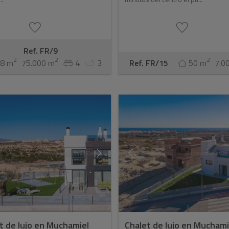
Ref. FR/9
2
2
2
8 m
75.000 m
4
3
Ref. FR/15
50 m
7.0
t de lujo en Muchamiel
Chalet de lujo en Muchami