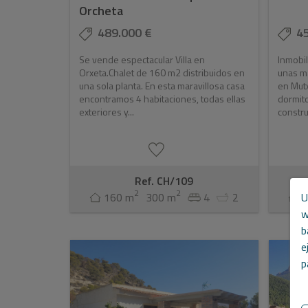
Orcheta
489.000 €
4
Se vende espectacular Villa en
Inmobil
Orxeta.Chalet de 160 m2 distribuidos en
unas ma
una sola planta. En esta maravillosa casa
en Mutx
encontramos 4 habitaciones, todas ellas
dormito
exteriores y...
construi
Ref. CH/109
2
2
U
160 m
300 m
4
2
w
b
e
p