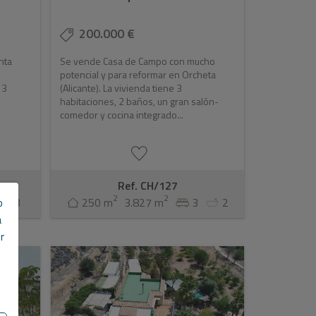
200.000 €
nta
Se vende Casa de Campo con mucho
potencial y para reformar en Orcheta
 3
(Alicante). La vivienda tiene 3
habitaciones, 2 baños, un gran salón-
comedor y cocina integrado...
Ref. CH/127
2
2
o
3
250 m
3.827 m
3
2
a
r