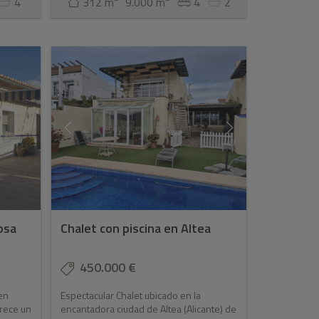
4
312 m
9.000 m
4
2
osa
Chalet con piscina en Altea
450.000 €
en
Espectacular Chalet ubicado en la
frece un
encantadora ciudad de Altea (Alicante) de