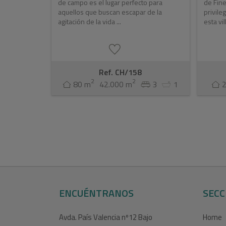
de campo es el lugar perfecto para
de Fine
aquellos que buscan escapar de la
privile
agitación de la vida ...
esta vil
Ref. CH/158
2
2
80 m
42.000 m
3
1
ENCUÉNTRANOS
SECC
Avda. País Valencia nº12 Bajo
Home