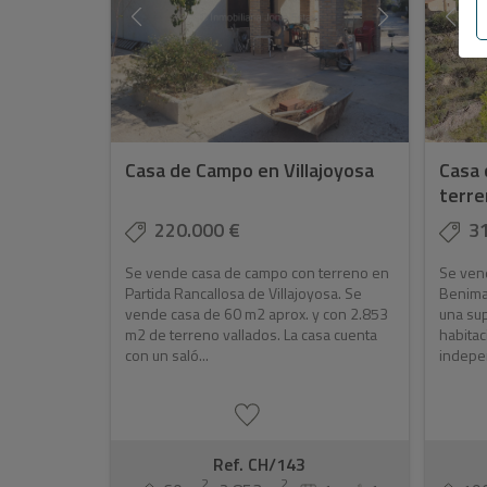
Casa de Campo en Villajoyosa
Casa 
terre
220.000 €
3
Se vende casa de campo con terreno en
Se ven
Partida Rancallosa de Villajoyosa. Se
Beniman
vende casa de 60 m2 aprox. y con 2.853
una sup
m2 de terreno vallados. La casa cuenta
habitac
con un saló...
indepen
Ref. CH/143
2
2