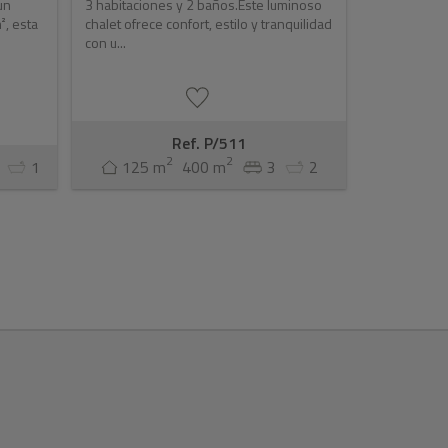
un
3 habitaciones y 2 baños.Este luminoso
², esta
chalet ofrece confort, estilo y tranquilidad
con u...
Ref. P/511
2
2
1
125 m
400 m
3
2