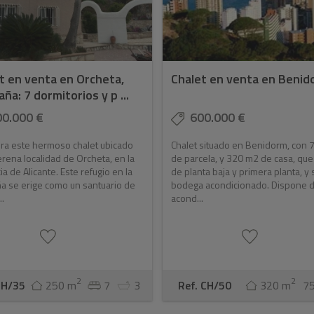
t en venta en Orcheta,
Chalet en venta en Benid
ña: 7 dormitorios y p ...
00.000 €
600.000 €
ra este hermoso chalet ubicado
Chalet situado en Benidorm, con
erena localidad de Orcheta, en la
de parcela, y 320 m2 de casa, que
ia de Alicante. Este refugio en la
de planta baja y primera planta, y
a se erige como un santuario de
bodega acondicionado. Dispone d
..
acond...
2
2
CH/35
250 m
7
3
Ref. CH/50
320 m
7