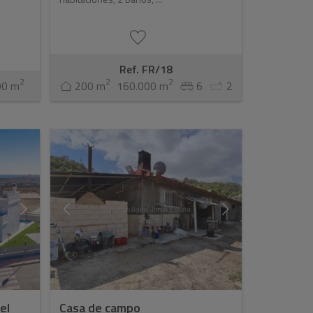
Ref. FR/18
2
2
2
00 m
200 m
160.000 m
6
2
el
Casa de campo