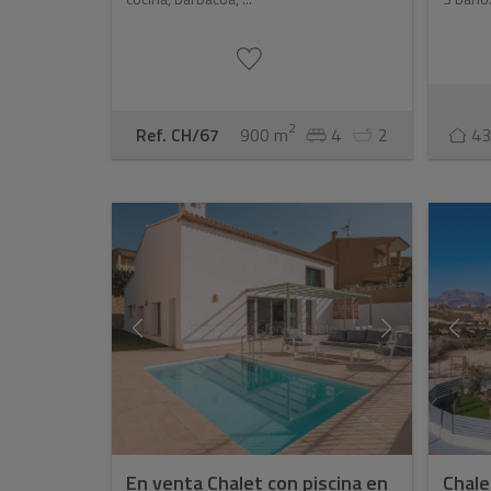
2
Ref. CH/67
900 m
4
2
43
En venta Chalet con piscina en
Chale