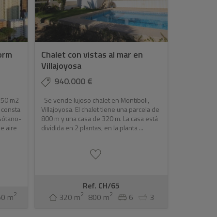
orm
Chalet con vistas al mar en
Villajoyosa
940.000 €
 750 m2
Se vende lujoso chalet en Montiboli,
 consta
Villajoyosa. El chalet tiene una parcela de
 sótano-
800 m y una casa de 320 m. La casa está
e aire
dividida en 2 plantas, en la planta ...
Ref. CH/65
2
2
2
50 m
320 m
800 m
6
3