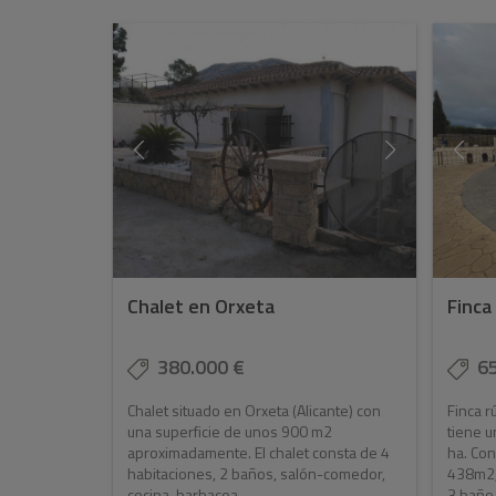
Chalet en Orxeta
Finca
380.000 €
6
Chalet situado en Orxeta (Alicante) con
Finca r
una superficie de unos 900 m2
tiene u
aproximadamente. El chalet consta de 4
ha. Co
habitaciones, 2 baños, salón-comedor,
438m2, 
cocina, barbacoa, ...
3 baño.