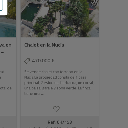
eva en
Chalet en la Nucía
..
470.000 €
rat
Se vende chalet con terreno en la
e
Nucía.La propiedad consta de 1 casa
principal, 2 estudios, barbacoa, un corral,
total de
una balsa, garaje y zona verde. La finca
tiene una ...
Ref. CH/153
2
2