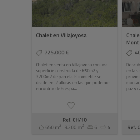
Chalet en Villajoyosa
Chale
Monta
725.000 €
4
Chalet en venta en Villajoyosa con una
Descub
superficie construida de 650m2 y
en la s
3200m2 de parcela. El inmueble se
provinc
divide en 2 alturas en las que podemos
montañ
encontrar de 6 espa...
paz y c.
Ref. CH/10
2
2
650 m
3.200 m
6
4
Ref. 