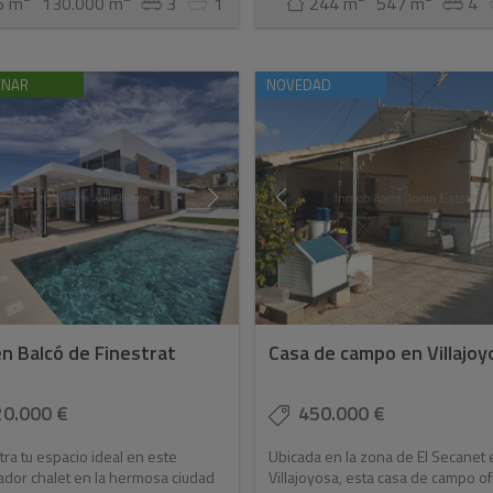
6 m
130.000 m
3
1
244 m
547 m
4
ENAR
NOVEDAD
 en Balcó de Finestrat
Casa de campo en Villajoy
20.000 €
450.000 €
ra tu espacio ideal en este
Ubicada en la zona de El Secanet 
dor chalet en la hermosa ciudad
Villajoyosa, esta casa de campo o