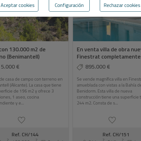
Aceptar cookies
Configuración
Rechazar cookies
con 130.000 m2 de
En venta villa de obra nu
no (Benimantell)
Finestrat completamente .
15.000 €
895.000 €
de casa de campo con terreno en
Se vende magnífica villa en Finest
tell (Alicante). La casa que tiene
amueblada con vistas a la Bahía d
erficie de 196 m2 y ofrece 3
Benidorm. Esta villa de nueva
iones, 1 aseo, cocina
construcción tiene una superficie 
diente y e...
244 m2. Consta de s...
Ref. CH/144
Ref. CH/151
2
2
2
2