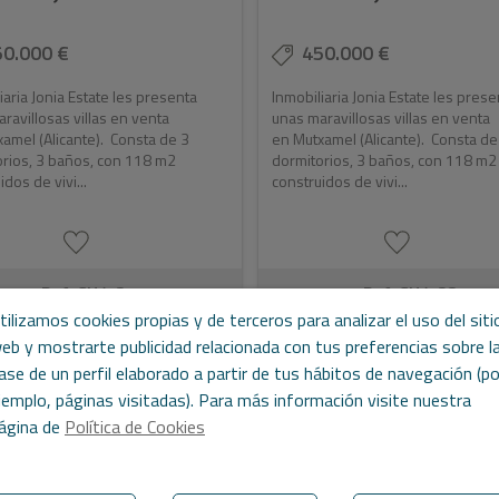
50.000 €
450.000 €
iaria Jonia Estate les presenta
Inmobiliaria Jonia Estate les prese
ravillosas villas en venta
unas maravillosas villas en venta
amel (Alicante). Consta de 3
en Mutxamel (Alicante). Consta de
rios, 3 baños, con 118 m2
dormitorios, 3 baños, con 118 m2
dos de vivi...
construidos de vivi...
Ref. CH/121
Ref. CH/123
2
2
2
2
tilizamos cookies propias y de terceros para analizar el uso del siti
119 m
519 m
3
3
119 m
584 m
3
eb y mostrarte publicidad relacionada con tus preferencias sobre l
ase de un perfil elaborado a partir de tus hábitos de navegación (po
jemplo, páginas visitadas). Para más información visite nuestra
ágina de
Política de Cookies