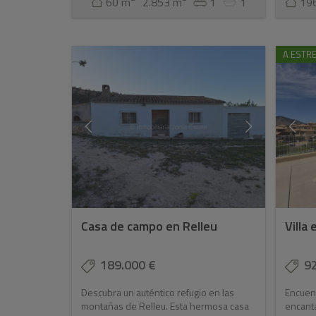
60 m
2.853 m
1
1
19
A ESTR
Casa de campo en Relleu
Villa
189.000 €
9
Descubra un auténtico refugio en las
Encuent
montañas de Relleu. Esta hermosa casa
encanta