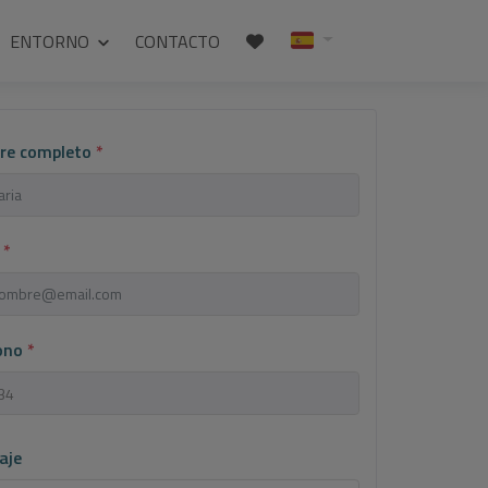
ENTORNO
CONTACTO
re completo
*
l
*
fono
*
aje