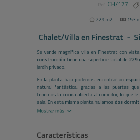
CH/177
Ref.
229 m2
153 
Chalet/Villa
en
Finestrat - S
Se vende magnífica villa en Finestrat con vist
construcción
tiene una superficie total de
229
jardín privado.
En la planta baja podemos encontrar un
espac
natural fantástica, gracias a las puertas q
tenemos la cocina abierta al comedor, lo que le
sala. En esta misma planta hallamos
dos dormito
Mostrar más
La primera planta está dedicada totalmente a la
h
espectaculares
terrazas
, una de 10 y la otra
amaneceres como de los atardeceres con el Skyl
Características
un
garaje subterráneo
, comunicado con la c