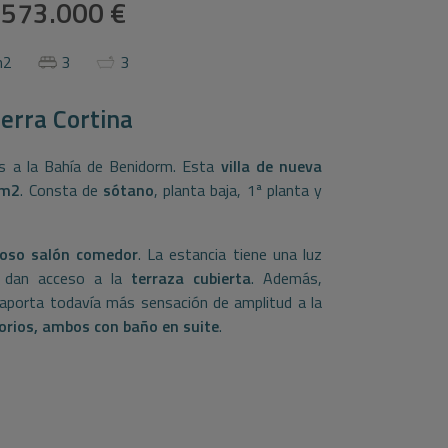
573.000 €
m2
3
3
ierra Cortina
as a la Bahía de Benidorm. Esta
villa de nueva
 m2
. Consta de
sótano
, planta baja, 1ª planta y
ioso salón comedor
. La estancia tiene una luz
ue dan acceso a la
terraza cubierta
. Además,
 aporta todavía más sensación de amplitud a la
rios, ambos con baño en suite
.
abitación principal
con el baño en suite y las 2
 de 9 m2, desde donde disfrutar tanto de los
ine de Benidorm de fondo. Finalmente, tenemos
asa y un
sótano
diáfano que ofrece múltiples