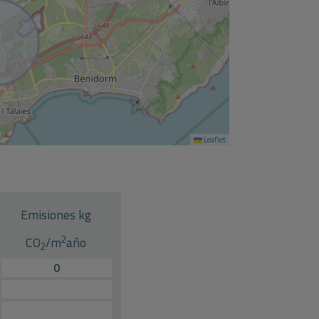
Leaflet
Emisiones kg
2
CO
/m
año
2
0