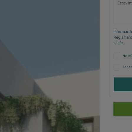
Informació
Reglamento
+ Info
He leí
Acept