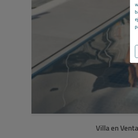
w
b
e
p
Villa en Vent