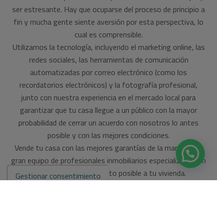
ser estresante. Hay que ocuparse del proceso de principio a
fin y mucha gente siente aversión por esta perspectiva, lo
cual es comprensible.
Utilizamos la tecnología, incluyendo el marketing online, las
redes sociales, las herramientas de comunicación
automatizadas por correo electrónico (como los
recordatorios electrónicos) y la fotografía profesional,
junto con nuestra experiencia en el mercado local para
garantizar que tu casa llegue a un público con la mayor
probabilidad de cerrar un acuerdo con nosotros lo antes
posible y con las mejores condiciones.
Vende tu casa con las mejores garantías de la mano de un
gran equipo de profesionales inmobiliarios especializados en
sacar el mejor rendimiento posible a tu vivienda.
Gestionar consentimiento